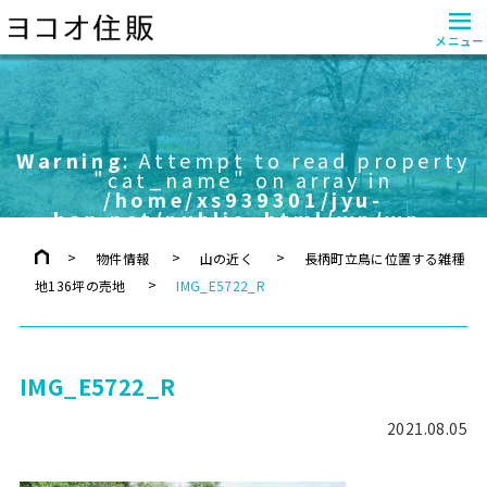
≡
メニュー
Warning
: Attempt to read property
"cat_name" on array in
/home/xs939301/jyu-
han.net/public_html/wp/wp-
content/themes/yokoo/header.php
on line
757
物件情報
山の近く
長柄町立鳥に位置する雑種
地136坪の売地
IMG_E5722_R
IMG_E5722_R
2021.08.05