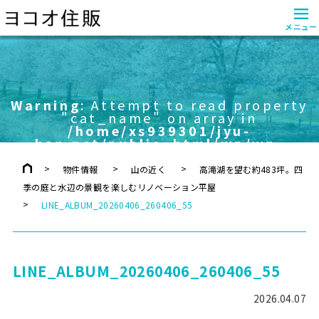
≡
メニュー
Warning
: Attempt to read property
"cat_name" on array in
/home/xs939301/jyu-
han.net/public_html/wp/wp-
content/themes/yokoo/header.php
on line
757
物件情報
山の近く
高滝湖を望む約483坪。四
季の庭と水辺の景観を楽しむリノベーション平屋
LINE_ALBUM_20260406_260406_55
LINE_ALBUM_20260406_260406_55
2026.04.07