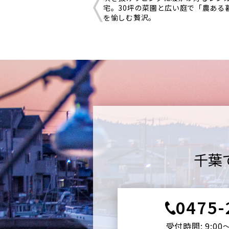
宅。30坪の菜園と広い庭で「農ある
を愉しむ贅沢。
千葉
0475-
受付時間: 9:00