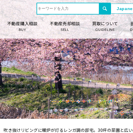
不動産購入相談
不動産売却相談
買取について
BUY
SELL
GUIDELINE
D
吹き抜けリビングに暖炉が灯るレンガ調の邸宅。30坪の菜園と広