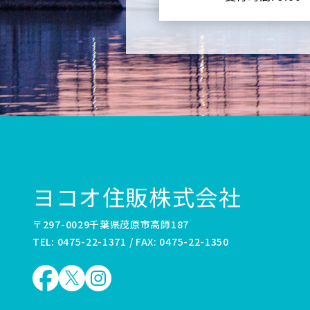
ヨコオ住販株式会社
〒297-0029千葉県茂原市高師187
TEL: 0475-22-1371 / FAX: 0475-22-1350