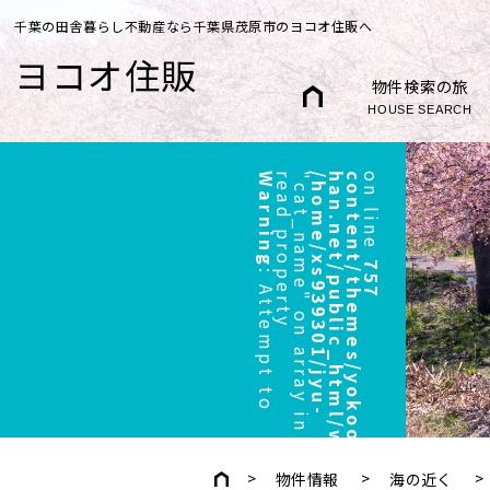
千葉の田舎暮らし不動産なら千葉県茂原市のヨコオ住販へ
ヨコオ住販
物件検索の旅
HOUSE SEARCH
Warning
r
"
/
h
o
m
e
/
x
s
9
3
9
3
0
1
/
j
y
u
-
h
a
n
.
n
e
t
/
p
u
b
l
i
c
_
h
t
m
l
/
w
p
/
w
p
-
c
o
n
t
e
n
t
/
t
h
e
m
e
s
/
y
o
k
o
o
/
h
e
a
d
e
r
.
p
h
p
on line
757
:
A
t
t
e
m
p
t
t
o
e
a
d
p
r
o
p
e
r
t
y
c
a
t
_
n
a
m
e
"
o
n
a
r
r
a
y
i
n
物件情報
海の近く