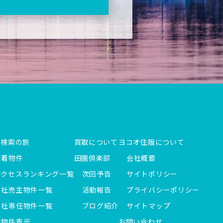
件検索の旅
買取について
ヨコオ住販について
新着物件
田園倶楽部
会社概要
アクセスランキング一覧
次回予告
サイトポリシー
当社売主物件一覧
活動報告
プライバシーポリシー
当社専任物件一覧
ブログ紹介
サイトマップ
全物件表示
お問い合わせ