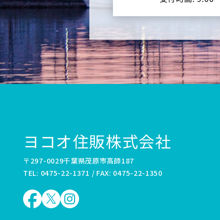
ヨコオ住販株式会社
〒297-0029千葉県茂原市高師187
TEL: 0475-22-1371 / FAX: 0475-22-1350