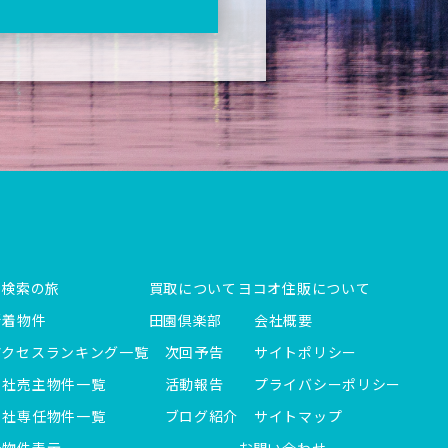
件検索の旅
買取について
ヨコオ住販について
新着物件
田園倶楽部
会社概要
アクセスランキング一覧
次回予告
サイトポリシー
当社売主物件一覧
活動報告
プライバシーポリシー
当社専任物件一覧
ブログ紹介
サイトマップ