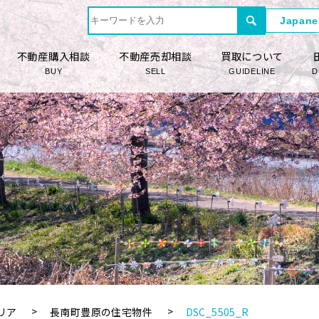
不動産購入相談
不動産売却相談
買取について
BUY
SELL
GUIDELINE
D
リア
長南町豊原の住宅物件
DSC_5505_R