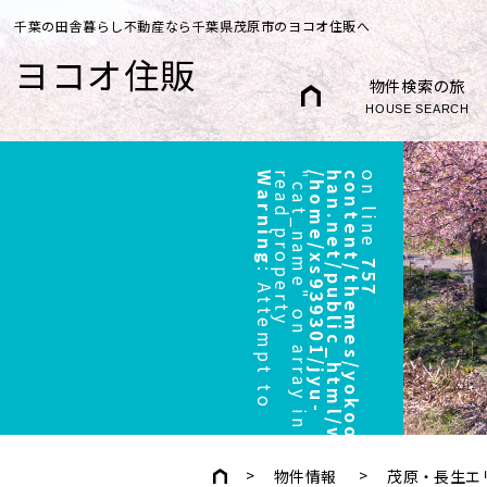
千葉の田舎暮らし不動産なら千葉県茂原市のヨコオ住販へ
ヨコオ住販
物件検索の旅
HOUSE SEARCH
Warning
r
"
/
h
o
m
e
/
x
s
9
3
9
3
0
1
/
j
y
u
-
h
a
n
.
n
e
t
/
p
u
b
l
i
c
_
h
t
m
l
/
w
p
/
w
p
-
c
o
n
t
e
n
t
/
t
h
e
m
e
s
/
y
o
k
o
o
/
h
e
a
d
e
r
.
p
h
p
on line
757
:
A
t
t
e
m
p
t
t
o
e
a
d
p
r
o
p
e
r
t
y
c
a
t
_
n
a
m
e
"
o
n
a
r
r
a
y
i
n
物件情報
茂原・長生エ