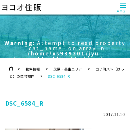
≡
メニュー
Warning
: Attempt to read property
"cat_name" on array in
/home/xs939301/jyu-
han.net/public_html/wp/wp-
content/themes/yokoo/header.php
on line
757
物件情報
茂原・長生エリア
白子町八斗（はっ
と）の住宅物件
DSC_6584_R
DSC_6584_R
2017.11.10