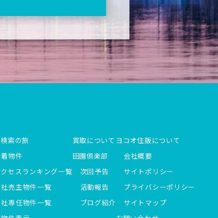
件検索の旅
買取について
ヨコオ住販について
新着物件
田園倶楽部
会社概要
アクセスランキング一覧
次回予告
サイトポリシー
当社売主物件一覧
活動報告
プライバシーポリシー
当社専任物件一覧
ブログ紹介
サイトマップ