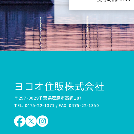
ヨコオ住販株式会社
〒297-0029千葉県茂原市高師187
TEL: 0475-22-1371 / FAX: 0475-22-1350