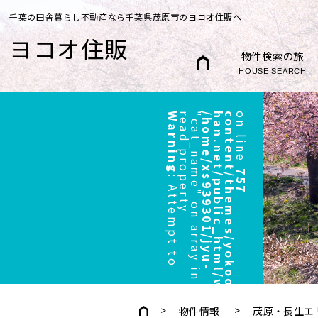
千葉の田舎暮らし不動産なら千葉県茂原市のヨコオ住販へ
ヨコオ住販
物件検索の旅
HOUSE SEARCH
Warning
r
"
/
h
o
m
e
/
x
s
9
3
9
3
0
1
/
j
y
u
-
h
a
n
.
n
e
t
/
p
u
b
l
i
c
_
h
t
m
l
/
w
p
/
w
p
-
c
o
n
t
e
n
t
/
t
h
e
m
e
s
/
y
o
k
o
o
/
h
e
a
d
e
r
.
p
h
p
on line
757
:
A
t
t
e
m
p
t
t
o
e
a
d
p
r
o
p
e
r
t
y
c
a
t
_
n
a
m
e
"
o
n
a
r
r
a
y
i
n
物件情報
茂原・長生エ