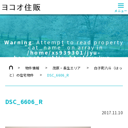
≡
メニュー
Warning
: Attempt to read property
"cat_name" on array in
/home/xs939301/jyu-
han.net/public_html/wp/wp-
content/themes/yokoo/header.php
on line
757
物件情報
茂原・長生エリア
白子町八斗（はっ
と）の住宅物件
DSC_6606_R
DSC_6606_R
2017.11.10