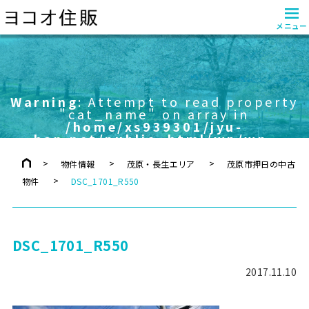
≡
メニュー
Warning
: Attempt to read property
"cat_name" on array in
/home/xs939301/jyu-
han.net/public_html/wp/wp-
content/themes/yokoo/header.php
on line
757
物件情報
茂原・長生エリア
茂原市押日の中古
物件
DSC_1701_R550
DSC_1701_R550
2017.11.10