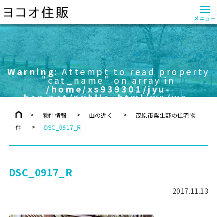
≡
メニュー
Warning
: Attempt to read property
"cat_name" on array in
/home/xs939301/jyu-
han.net/public_html/wp/wp-
content/themes/yokoo/header.php
on line
757
物件情報
山の近く
茂原市粟生野の住宅物
件
DSC_0917_R
DSC_0917_R
2017.11.13