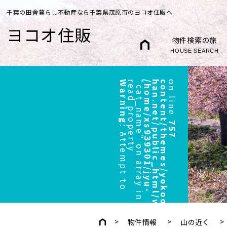
千葉の田舎暮らし不動産なら千葉県茂原市のヨコオ住販へ
ヨコオ住販
物件検索の旅
HOUSE SEARCH
Warning
r
"
/
h
o
m
e
/
x
s
9
3
9
3
0
1
/
j
y
u
-
h
a
n
.
n
e
t
/
p
u
b
l
i
c
_
h
t
m
l
/
w
p
/
w
p
-
c
o
n
t
e
n
t
/
t
h
e
m
e
s
/
y
o
k
o
o
/
h
e
a
d
e
r
.
p
h
p
on line
757
:
A
t
t
e
m
p
t
t
o
e
a
d
p
r
o
p
e
r
t
y
c
a
t
_
n
a
m
e
"
o
n
a
r
r
a
y
i
n
物件情報
山の近く