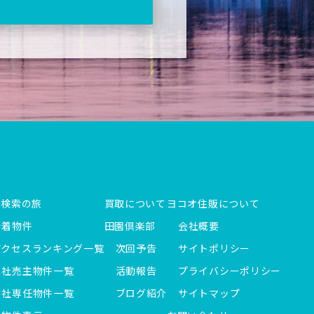
件検索の旅
買取について
ヨコオ住販について
新着物件
田園倶楽部
会社概要
アクセスランキング一覧
次回予告
サイトポリシー
当社売主物件一覧
活動報告
プライバシーポリシー
当社専任物件一覧
ブログ紹介
サイトマップ