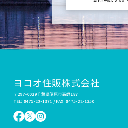
ヨコオ住販株式会社
〒297-0029千葉県茂原市高師187
TEL: 0475-22-1371 / FAX: 0475-22-1350