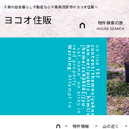
千葉の田舎暮らし不動産なら千葉県茂原市のヨコオ住販へ
ヨコオ住販
物件検索の旅
HOUSE SEARCH
Warning
r
"
/
h
o
m
e
/
x
s
9
3
9
3
0
1
/
j
y
u
-
h
a
n
.
n
e
t
/
p
u
b
l
i
c
_
h
t
m
l
/
w
p
/
w
p
-
c
o
n
t
e
n
t
/
t
h
e
m
e
s
/
y
o
k
o
o
/
h
e
a
d
e
r
.
p
h
p
on line
757
:
A
t
t
e
m
p
t
t
o
e
a
d
p
r
o
p
e
r
t
y
c
a
t
_
n
a
m
e
"
o
n
a
r
r
a
y
i
n
物件情報
山の近く