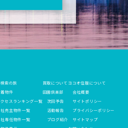
件検索の旅
買取について
ヨコオ住販について
新着物件
田園倶楽部
会社概要
アクセスランキング一覧
次回予告
サイトポリシー
当社売主物件一覧
活動報告
プライバシーポリシー
当社専任物件一覧
ブログ紹介
サイトマップ