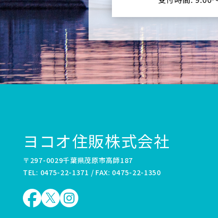
ヨコオ住販株式会社
〒297-0029千葉県茂原市高師187
TEL: 0475-22-1371 / FAX: 0475-22-1350