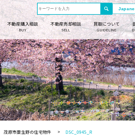
不動産購入相談
不動産売却相談
買取について
BUY
SELL
GUIDELINE
D
茂原市粟生野の住宅物件
DSC_0945_R