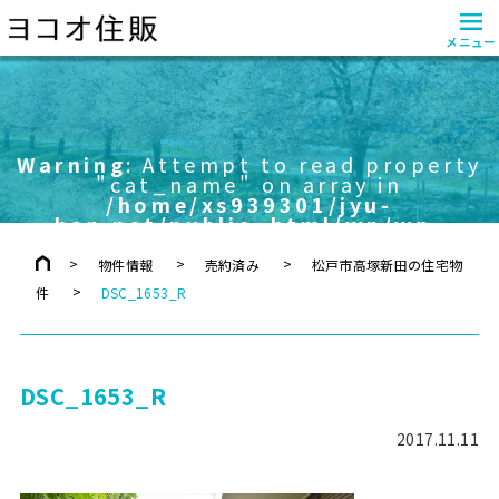
≡
メニュー
Warning
: Attempt to read property
"cat_name" on array in
/home/xs939301/jyu-
han.net/public_html/wp/wp-
content/themes/yokoo/header.php
on line
757
物件情報
売約済み
松戸市高塚新田の住宅物
件
DSC_1653_R
DSC_1653_R
2017.11.11