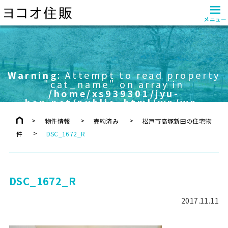
≡
メニュー
Warning
: Attempt to read property
"cat_name" on array in
/home/xs939301/jyu-
han.net/public_html/wp/wp-
content/themes/yokoo/header.php
on line
757
物件情報
売約済み
松戸市高塚新田の住宅物
件
DSC_1672_R
DSC_1672_R
2017.11.11