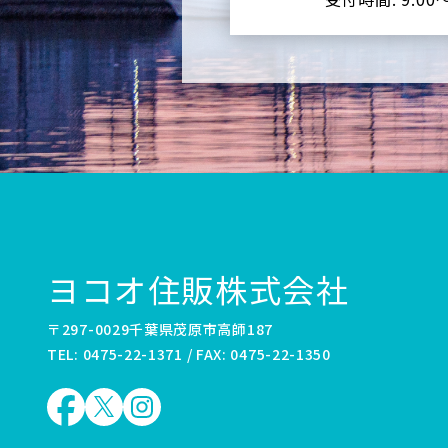
ヨコオ住販株式会社
〒297-0029千葉県茂原市高師187
TEL: 0475-22-1371 / FAX: 0475-22-1350