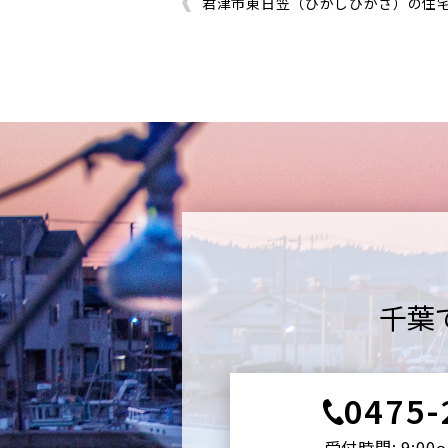
君津市東日笠（ひがしひかさ）の住
千葉
0475-
受付時間: 9:00