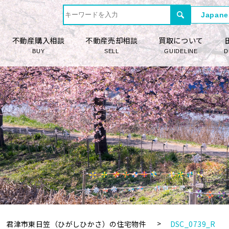
不動産購入相談
不動産売却相談
買取について
BUY
SELL
GUIDELINE
D
君津市東日笠（ひがしひかさ）の住宅物件
DSC_0739_R