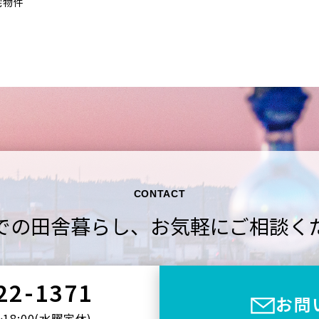
宅物件
CONTACT
での田舎暮らし、
お気軽にご相談く
22-1371
お問
〜18:00(⽔曜定休)