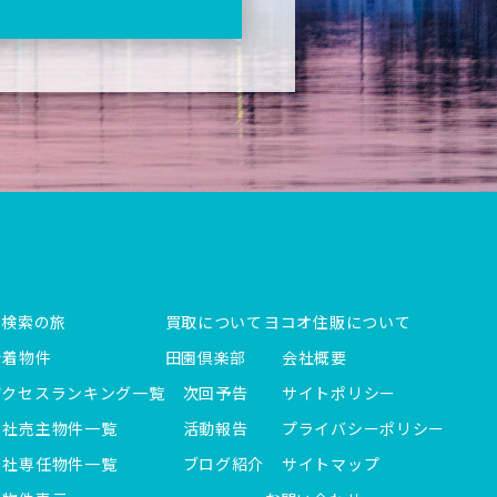
件検索の旅
買取について
ヨコオ住販について
新着物件
田園倶楽部
会社概要
アクセスランキング一覧
次回予告
サイトポリシー
当社売主物件一覧
活動報告
プライバシーポリシー
当社専任物件一覧
ブログ紹介
サイトマップ