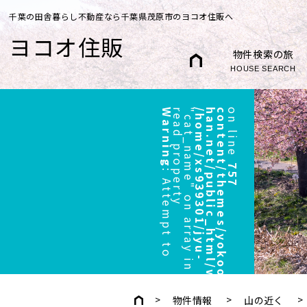
千葉の田舎暮らし不動産なら千葉県茂原市のヨコオ住販へ
ヨコオ住販
物件検索の旅
HOUSE SEARCH
Warning
r
"
/
h
o
m
e
/
x
s
9
3
9
3
0
1
/
j
y
u
-
h
a
n
.
n
e
t
/
p
u
b
l
i
c
_
h
t
m
l
/
w
p
/
w
p
-
c
o
n
t
e
n
t
/
t
h
e
m
e
s
/
y
o
k
o
o
/
h
e
a
d
e
r
.
p
h
p
on line
757
:
A
t
t
e
m
p
t
t
o
e
a
d
p
r
o
p
e
r
t
y
c
a
t
_
n
a
m
e
"
o
n
a
r
r
a
y
i
n
物件情報
山の近く