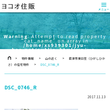
≡
メニュー
Warning
: Attempt to read property
"cat_name" on array in
/home/xs939301/jyu-
han.net/public_html/wp/wp-
content/themes/yokoo/header.php
on line
757
物件情報
山の近く
君津市東日笠（ひがしひか
さ）の住宅物件
DSC_0746_R
DSC_0746_R
2017.11.13