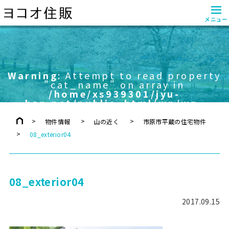
≡
メニュー
Warning
: Attempt to read property
"cat_name" on array in
/home/xs939301/jyu-
han.net/public_html/wp/wp-
content/themes/yokoo/header.php
on line
757
物件情報
山の近く
市原市平蔵の住宅物件
08_exterior04
08_exterior04
2017.09.15