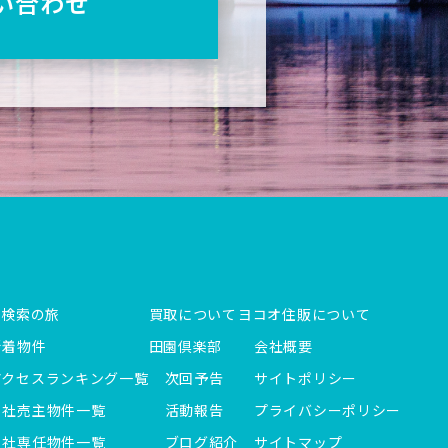
い合わせ
件検索の旅
買取について
ヨコオ住販について
新着物件
田園倶楽部
会社概要
アクセスランキング一覧
次回予告
サイトポリシー
当社売主物件一覧
活動報告
プライバシーポリシー
当社専任物件一覧
ブログ紹介
サイトマップ