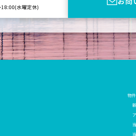
お問
〜18:00(⽔曜定休)
物