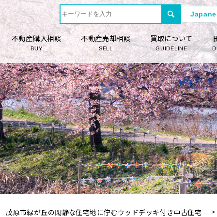
不動産購入相談
不動産売却相談
買取について
BUY
SELL
GUIDELINE
D
茂原市緑が丘の閑静な住宅地に佇むウッドデッキ付き中古住宅