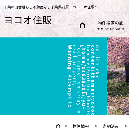
千葉の田舎暮らし不動産なら千葉県茂原市のヨコオ住販へ
ヨコオ住販
物件検索の旅
HOUSE SEARCH
Warning
r
"
/
h
o
m
e
/
x
s
9
3
9
3
0
1
/
j
y
u
-
h
a
n
.
n
e
t
/
p
u
b
l
i
c
_
h
t
m
l
/
w
p
/
w
p
-
c
o
n
t
e
n
t
/
t
h
e
m
e
s
/
y
o
k
o
o
/
h
e
a
d
e
r
.
p
h
p
on line
757
:
A
t
t
e
m
p
t
t
o
e
a
d
p
r
o
p
e
r
t
y
c
a
t
_
n
a
m
e
"
o
n
a
r
r
a
y
i
n
物件情報
売約済み