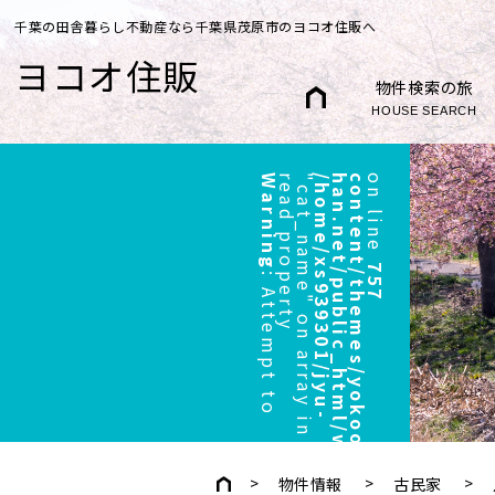
千葉の田舎暮らし不動産なら千葉県茂原市のヨコオ住販へ
ヨコオ住販
物件検索の旅
HOUSE SEARCH
Warning
r
"
/
h
o
m
e
/
x
s
9
3
9
3
0
1
/
j
y
u
-
h
a
n
.
n
e
t
/
p
u
b
l
i
c
_
h
t
m
l
/
w
p
/
w
p
-
c
o
n
t
e
n
t
/
t
h
e
m
e
s
/
y
o
k
o
o
/
h
e
a
d
e
r
.
p
h
p
on line
757
:
A
t
t
e
m
p
t
t
o
e
a
d
p
r
o
p
e
r
t
y
c
a
t
_
n
a
m
e
"
o
n
a
r
r
a
y
i
n
物件情報
古民家