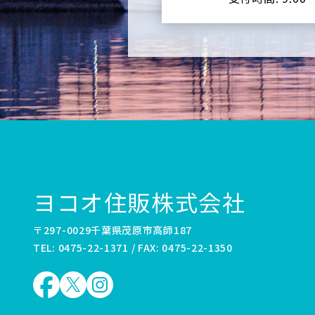
ヨコオ住販株式会社
〒297-0029千葉県茂原市高師187
TEL: 0475-22-1371 / FAX: 0475-22-1350