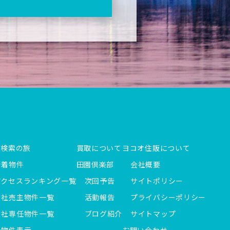
件検索の旅
買取について
ヨコオ住販について
新着物件
田園倶楽部
会社概要
アクセスランキング一覧
次回予告
サイトポリシー
当社売主物件一覧
活動報告
プライバシーポリシー
当社専任物件一覧
ブログ紹介
サイトマップ