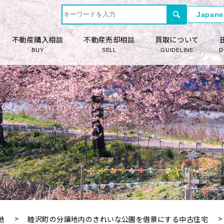
不動産購入相談
不動産売却相談
買取について
BUY
SELL
GUIDELINE
D
地
睦沢町の分譲地内のきれいな公園を借景にする中古住宅