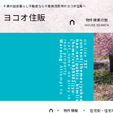
千葉の田舎暮らし不動産なら千葉県茂原市のヨコオ住販へ
ヨコオ住販
物件検索の旅
HOUSE SEARCH
Warning
r
"
/
h
o
m
e
/
x
s
9
3
9
3
0
1
/
j
y
u
-
h
a
n
.
n
e
t
/
p
u
b
l
i
c
_
h
t
m
l
/
w
p
/
w
p
-
c
o
n
t
e
n
t
/
t
h
e
m
e
s
/
y
o
k
o
o
/
h
e
a
d
e
r
.
p
h
p
on line
757
:
A
t
t
e
m
p
t
t
o
e
a
d
p
r
o
p
e
r
t
y
c
a
t
_
n
a
m
e
"
o
n
a
r
r
a
y
i
n
物件情報
住宅街・住宅