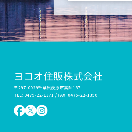
ヨコオ住販株式会社
〒297-0029千葉県茂原市高師187
TEL: 0475-22-1371 / FAX: 0475-22-1350