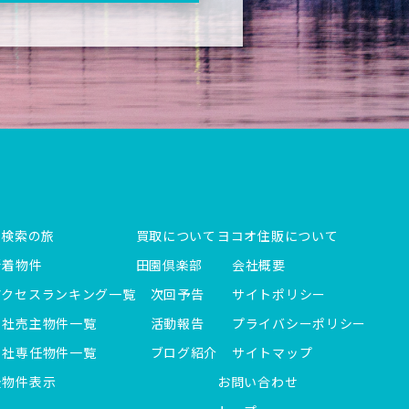
件検索の旅
買取について
ヨコオ住販について
新着物件
田園倶楽部
会社概要
アクセスランキング一覧
次回予告
サイトポリシー
当社売主物件一覧
活動報告
プライバシーポリシー
当社専任物件一覧
ブログ紹介
サイトマップ
全物件表示
お問い合わせ