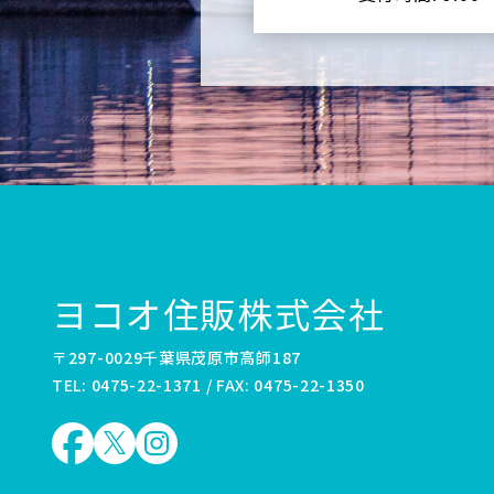
ヨコオ住販株式会社
〒297-0029千葉県茂原市高師187
TEL: 0475-22-1371 / FAX: 0475-22-1350