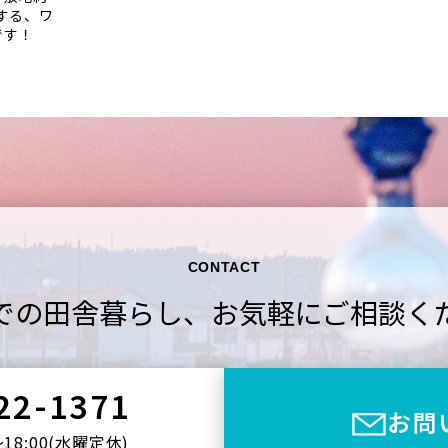
する、ワ
です！
CONTACT
での田舎暮らし、
お気軽にご相談く
22-1371
お問
〜18:00(⽔曜定休)