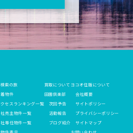
件検索の旅
買取について
ヨコオ住販について
新着物件
田園倶楽部
会社概要
アクセスランキング一覧
次回予告
サイトポリシー
当社売主物件一覧
活動報告
プライバシーポリシー
当社専任物件一覧
ブログ紹介
サイトマップ
全物件表示
お問い合わせ