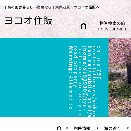
千葉の田舎暮らし不動産なら千葉県茂原市のヨコオ住販へ
ヨコオ住販
物件検索の旅
HOUSE SEARCH
Warning
r
"
/
h
o
m
e
/
x
s
9
3
9
3
0
1
/
j
y
u
-
h
a
n
.
n
e
t
/
p
u
b
l
i
c
_
h
t
m
l
/
w
p
/
w
p
-
c
o
n
t
e
n
t
/
t
h
e
m
e
s
/
y
o
k
o
o
/
h
e
a
d
e
r
.
p
h
p
on line
757
:
A
t
t
e
m
p
t
t
o
e
a
d
p
r
o
p
e
r
t
y
c
a
t
_
n
a
m
e
"
o
n
a
r
r
a
y
i
n
物件情報
海の近く