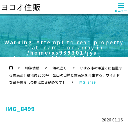
≡
メニュー
Warning
: Attempt to read property
"cat_name" on array in
/home/xs939301/jyu-
han.net/public_html/wp/wp-
content/themes/yokoo/header.php
on line
757
物件情報
海の近く
いすみ市の海近くに位置す
る古民家！敷地約2000坪！里山の自然と古民家を再生する、ワイルド
な田舎暮らしの拠点にお勧めです！
IMG_8499
IMG_8499
2026.01.16