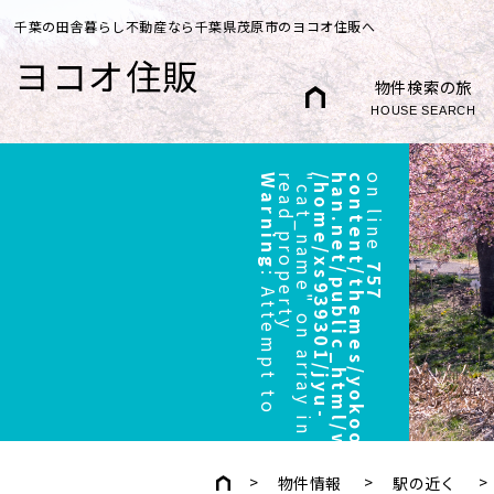
千葉の田舎暮らし不動産なら千葉県茂原市のヨコオ住販へ
ヨコオ住販
物件検索の旅
HOUSE SEARCH
Warning
r
"
/
h
o
m
e
/
x
s
9
3
9
3
0
1
/
j
y
u
-
h
a
n
.
n
e
t
/
p
u
b
l
i
c
_
h
t
m
l
/
w
p
/
w
p
-
c
o
n
t
e
n
t
/
t
h
e
m
e
s
/
y
o
k
o
o
/
h
e
a
d
e
r
.
p
h
p
on line
757
:
A
t
t
e
m
p
t
t
o
e
a
d
p
r
o
p
e
r
t
y
c
a
t
_
n
a
m
e
"
o
n
a
r
r
a
y
i
n
物件情報
駅の近く