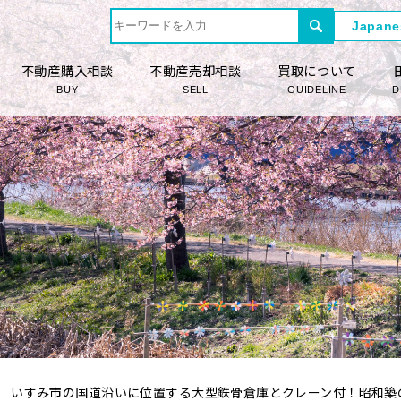
不動産購入相談
不動産売却相談
買取について
BUY
SELL
GUIDELINE
D
いすみ市の国道沿いに位置する大型鉄骨倉庫とクレーン付！昭和築