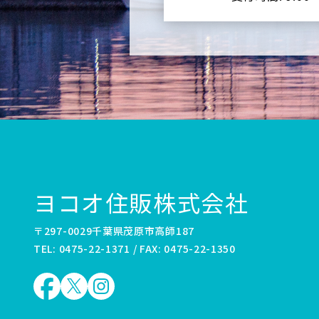
ヨコオ住販株式会社
〒297-0029千葉県茂原市高師187
TEL: 0475-22-1371 / FAX: 0475-22-1350