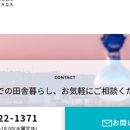
広大な大
CONTACT
での田舎暮らし、
お気軽にご相談く
22-1371
お問
〜18:00(⽔曜定休)