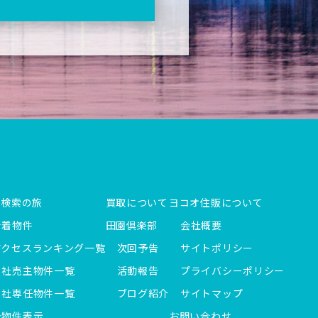
件検索の旅
買取について
ヨコオ住販について
新着物件
田園倶楽部
会社概要
アクセスランキング一覧
次回予告
サイトポリシー
当社売主物件一覧
活動報告
プライバシーポリシー
当社専任物件一覧
ブログ紹介
サイトマップ
全物件表示
お問い合わせ