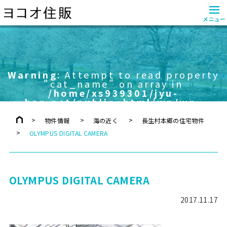
≡
メニュー
Warning
: Attempt to read property
"cat_name" on array in
/home/xs939301/jyu-
han.net/public_html/wp/wp-
content/themes/yokoo/header.php
on line
757
物件情報
海の近く
長生村本郷の住宅物件
OLYMPUS DIGITAL CAMERA
OLYMPUS DIGITAL CAMERA
2017.11.17