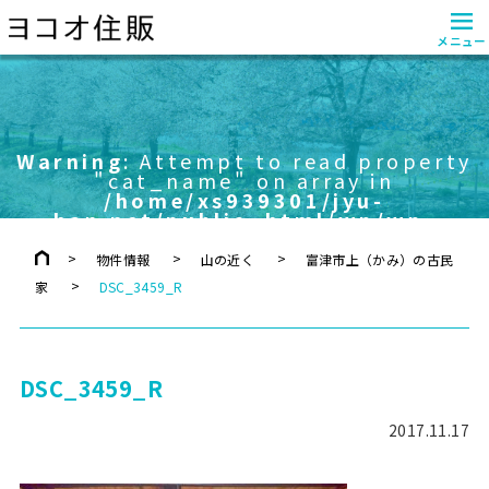
≡
メニュー
Warning
: Attempt to read property
"cat_name" on array in
/home/xs939301/jyu-
han.net/public_html/wp/wp-
content/themes/yokoo/header.php
on line
757
物件情報
山の近く
富津市上（かみ）の古民
家
DSC_3459_R
DSC_3459_R
2017.11.17