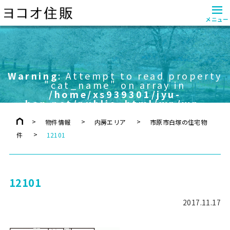
≡
メニュー
Warning
: Attempt to read property
"cat_name" on array in
/home/xs939301/jyu-
han.net/public_html/wp/wp-
content/themes/yokoo/header.php
on line
757
物件情報
内房エリア
市原市白塚の住宅物
件
12101
12101
2017.11.17