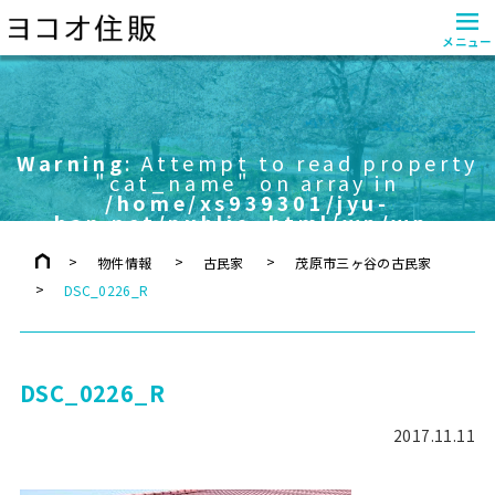
≡
メニュー
Warning
: Attempt to read property
"cat_name" on array in
/home/xs939301/jyu-
han.net/public_html/wp/wp-
content/themes/yokoo/header.php
on line
757
物件情報
古民家
茂原市三ヶ谷の古民家
DSC_0226_R
DSC_0226_R
2017.11.11