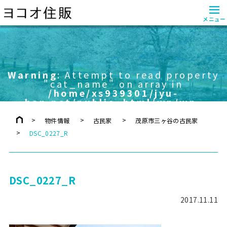
≡
メニュー
Warning
: Attempt to read property
"cat_name" on array in
/home/xs939301/jyu-
han.net/public_html/wp/wp-
content/themes/yokoo/header.php
on line
757
物件情報
古民家
茂原市三ヶ谷の古民家
DSC_0227_R
DSC_0227_R
2017.11.11