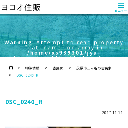
≡
メニュー
Warning
: Attempt to read property
"cat_name" on array in
/home/xs939301/jyu-
han.net/public_html/wp/wp-
content/themes/yokoo/header.php
on line
757
物件情報
古民家
茂原市三ヶ谷の古民家
DSC_0240_R
DSC_0240_R
2017.11.11