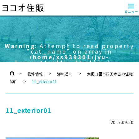
≡
メニュー
Warning
: Attempt to read property
"cat_name" on array in
/home/xs939301/jyu-
han.net/public_html/wp/wp-
content/themes/yokoo/header.php
on line
757
物件情報
海の近く
大網白里市四天木乙の住宅
物件
11_exterior01
11_exterior01
2017.09.20