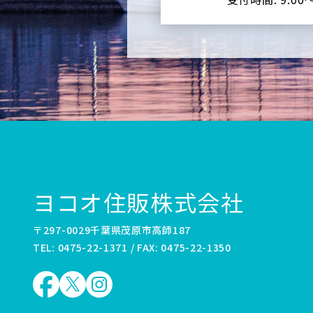
ヨコオ住販株式会社
〒297-0029千葉県茂原市高師187
TEL: 0475-22-1371 / FAX: 0475-22-1350