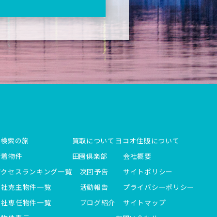
件検索の旅
買取について
ヨコオ住販について
新着物件
田園倶楽部
会社概要
アクセスランキング一覧
次回予告
サイトポリシー
当社売主物件一覧
活動報告
プライバシーポリシー
当社専任物件一覧
ブログ紹介
サイトマップ