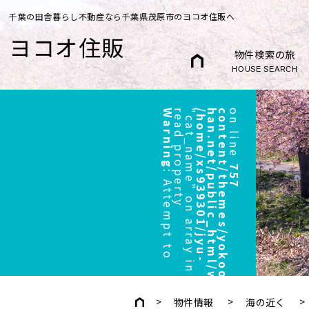
千葉の田舎暮らし不動産なら千葉県茂原市のヨコオ住販へ
ヨコオ住販
物件検索の旅
HOUSE SEARCH
Warning
r
"
/
h
o
m
e
/
x
s
9
3
9
3
0
1
/
j
y
u
-
h
a
n
.
n
e
t
/
p
u
b
l
i
c
_
h
t
m
l
/
w
p
/
w
p
-
c
o
n
t
e
n
t
/
t
h
e
m
e
s
/
y
o
k
o
o
/
h
e
a
d
e
r
.
p
h
p
on line
757
:
A
t
t
e
m
p
t
t
o
e
a
d
p
r
o
p
e
r
t
y
c
a
t
_
n
a
m
e
"
o
n
a
r
r
a
y
i
n
物件情報
海の近く