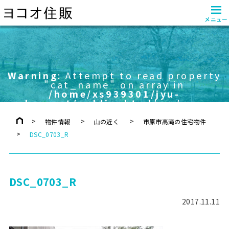
≡
メニュー
Warning
: Attempt to read property
"cat_name" on array in
/home/xs939301/jyu-
han.net/public_html/wp/wp-
content/themes/yokoo/header.php
on line
757
物件情報
山の近く
市原市高滝の住宅物件
DSC_0703_R
DSC_0703_R
2017.11.11