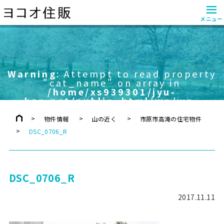
≡
メニュー
Warning
: Attempt to read property
"cat_name" on array in
/home/xs939301/jyu-
han.net/public_html/wp/wp-
content/themes/yokoo/header.php
on line
757
物件情報
山の近く
市原市高滝の住宅物件
DSC_0706_R
DSC_0706_R
2017.11.11