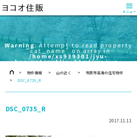
≡
メニュー
Warning
: Attempt to read property
"cat_name" on array in
/home/xs939301/jyu-
han.net/public_html/wp/wp-
content/themes/yokoo/header.php
on line
757
物件情報
山の近く
市原市高滝の住宅物件
DSC_0735_R
DSC_0735_R
2017.11.11