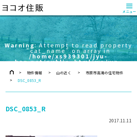
≡
メニュー
Warning
: Attempt to read property
"cat_name" on array in
/home/xs939301/jyu-
han.net/public_html/wp/wp-
content/themes/yokoo/header.php
on line
757
物件情報
山の近く
市原市高滝の住宅物件
DSC_0853_R
DSC_0853_R
2017.11.11