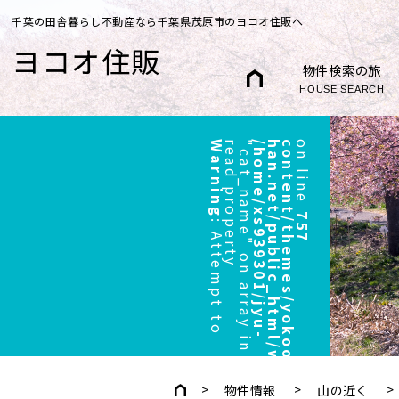
千葉の田舎暮らし不動産なら千葉県茂原市のヨコオ住販へ
ヨコオ住販
物件検索の旅
HOUSE SEARCH
Warning
r
"
/
h
o
m
e
/
x
s
9
3
9
3
0
1
/
j
y
u
-
h
a
n
.
n
e
t
/
p
u
b
l
i
c
_
h
t
m
l
/
w
p
/
w
p
-
c
o
n
t
e
n
t
/
t
h
e
m
e
s
/
y
o
k
o
o
/
h
e
a
d
e
r
.
p
h
p
on line
757
:
A
t
t
e
m
p
t
t
o
e
a
d
p
r
o
p
e
r
t
y
c
a
t
_
n
a
m
e
"
o
n
a
r
r
a
y
i
n
物件情報
山の近く