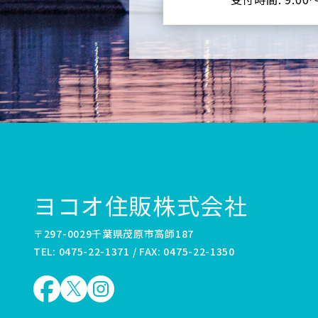
ヨコオ住販株式会社
〒297-0029千葉県茂原市高師187
TEL: 0475-22-1371 / FAX: 0475-22-1350