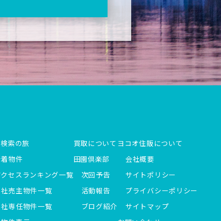
件検索の旅
買取について
ヨコオ住販について
新着物件
田園倶楽部
会社概要
アクセスランキング一覧
次回予告
サイトポリシー
当社売主物件一覧
活動報告
プライバシーポリシー
当社専任物件一覧
ブログ紹介
サイトマップ