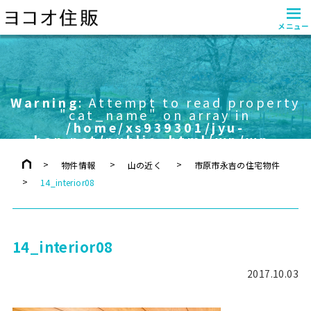
≡
メニュー
Warning
: Attempt to read property
"cat_name" on array in
/home/xs939301/jyu-
han.net/public_html/wp/wp-
content/themes/yokoo/header.php
on line
757
物件情報
山の近く
市原市永吉の住宅物件
14_interior08
14_interior08
2017.10.03