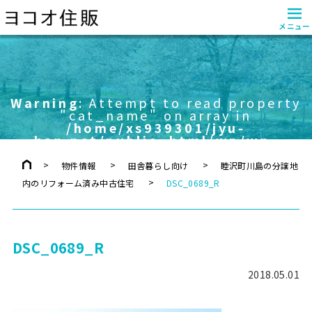
≡
メニュー
Warning
: Attempt to read property
"cat_name" on array in
/home/xs939301/jyu-
han.net/public_html/wp/wp-
content/themes/yokoo/header.php
on line
757
物件情報
田舎暮らし向け
睦沢町川島の分譲地
内のリフォーム済み中古住宅
DSC_0689_R
DSC_0689_R
2018.05.01