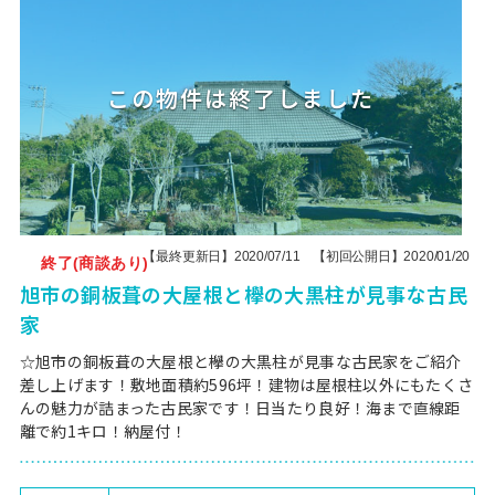
【最終更新日】2020/07/11 【初回公開日】2020/01/20
終了(商談あり)
旭市の銅板葺の大屋根と欅の大黒柱が見事な古民
家
☆旭市の銅板葺の大屋根と欅の大黒柱が見事な古民家をご紹介
差し上げます！敷地面積約596坪！建物は屋根柱以外にもたくさ
んの魅力が詰まった古民家です！日当たり良好！海まで直線距
離で約1キロ！納屋付！