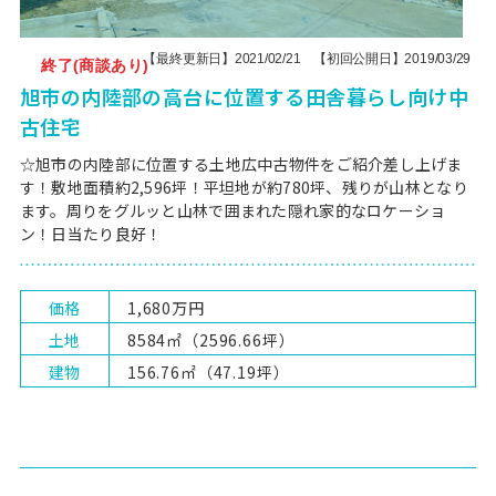
【最終更新日】2021/02/21 【初回公開日】2019/03/29
終了(商談あり)
旭市の内陸部の高台に位置する田舎暮らし向け中
古住宅
☆旭市の内陸部に位置する土地広中古物件をご紹介差し上げま
す！敷地面積約2,596坪！平坦地が約780坪、残りが山林となり
ます。周りをグルッと山林で囲まれた隠れ家的なロケーショ
ン！日当たり良好！
価格
1,680万円
土地
8584㎡（2596.66坪）
建物
156.76㎡（47.19坪）