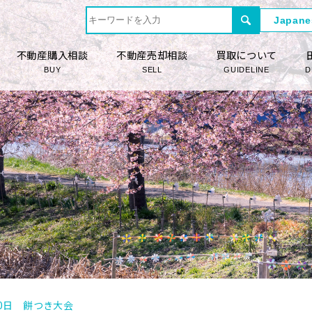
不動産購入相談
不動産売却相談
買取について
BUY
SELL
GUIDELINE
D
月20日 餅つき大会