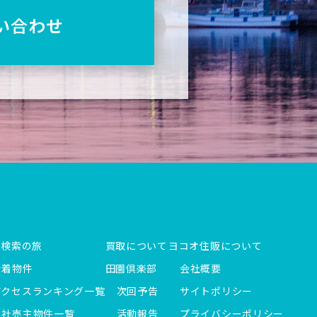
い合わせ
件検索の旅
買取について
ヨコオ住販について
新着物件
田園倶楽部
会社概要
アクセスランキング一覧
次回予告
サイトポリシー
当社売主物件一覧
活動報告
プライバシーポリシー