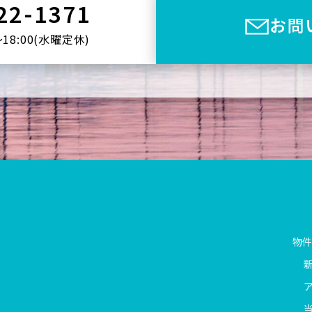
22-1371
お問
〜18:00(⽔曜定休)
物