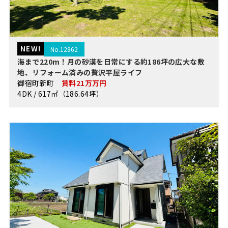
NEW!
No.12862
海まで220m！月の砂漠を日常にする約186坪の広大な敷
地、リフォーム済みの贅沢平屋ライフ
御宿町新町
賃料21万万円
4DK / 617㎡（186.64坪）