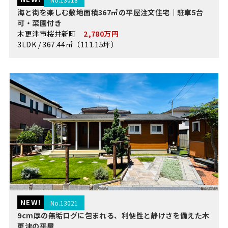
海と街を楽しむ敷地面積367㎡の平屋注文住宅｜駐車5台
可・菜園付き
木更津市桜井新町
2,780万円
3LDK / 367.44㎡（111.15坪）
NEW!
No.13021
9cm厚の無垢ログに包まれる、利便性と静けさを備えた木
更津の平屋