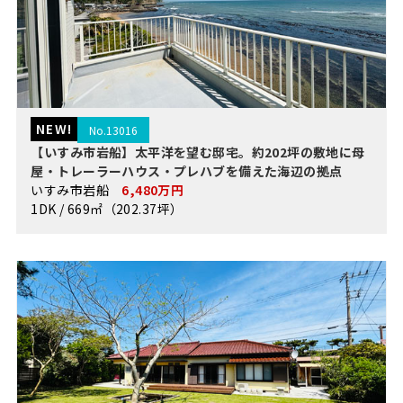
NEW!
No.13016
【いすみ市岩船】太平洋を望む邸宅。約202坪の敷地に母
屋・トレーラーハウス・プレハブを備えた海辺の拠点
いすみ市岩船
6,480万円
1DK / 669㎡（202.37坪）