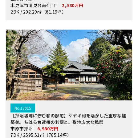
木更津市清見台南4丁目
2,580万円
2DK / 202.29㎡（61.19坪）
No.13015
【押沼城跡に佇む和の邸宅】ケヤキ材を活かした重厚な建
築美。ちはら台近接の利便と、敷地広大な私邸
市原市押沼
6,980万円
7DK / 2595.51㎡（785.14坪）