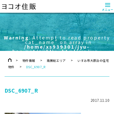
≡
メニュー
Warning
: Attempt to read property
"cat_name" on array in
/home/xs939301/jyu-
han.net/public_html/wp/wp-
content/themes/yokoo/header.php
on line
757
物件情報
南房総エリア
いすみ市大原台の住宅
物件
DSC_6907_R
DSC_6907_R
2017.11.10