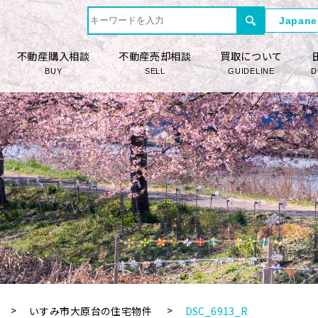
不動産購入相談
不動産売却相談
買取について
BUY
SELL
GUIDELINE
D
いすみ市大原台の住宅物件
DSC_6913_R