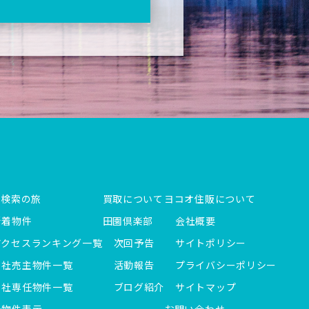
件検索の旅
買取について
ヨコオ住販について
新着物件
田園倶楽部
会社概要
アクセスランキング一覧
次回予告
サイトポリシー
当社売主物件一覧
活動報告
プライバシーポリシー
当社専任物件一覧
ブログ紹介
サイトマップ