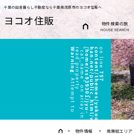
千葉の田舎暮らし不動産なら千葉県茂原市のヨコオ住販へ
ヨコオ住販
物件検索の旅
HOUSE SEARCH
Warning
r
"
/
h
o
m
e
/
x
s
9
3
9
3
0
1
/
j
y
u
-
h
a
n
.
n
e
t
/
p
u
b
l
i
c
_
h
t
m
l
/
w
p
/
w
p
-
c
o
n
t
e
n
t
/
t
h
e
m
e
s
/
y
o
k
o
o
/
h
e
a
d
e
r
.
p
h
p
on line
757
:
A
t
t
e
m
p
t
t
o
e
a
d
p
r
o
p
e
r
t
y
c
a
t
_
n
a
m
e
"
o
n
a
r
r
a
y
i
n
物件情報
南房総エリア