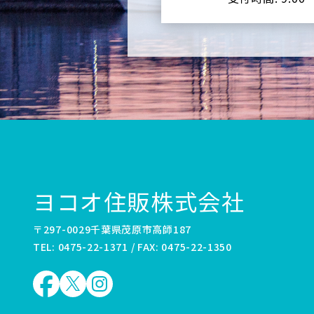
ヨコオ住販株式会社
〒297-0029千葉県茂原市高師187
TEL: 0475-22-1371 / FAX: 0475-22-1350