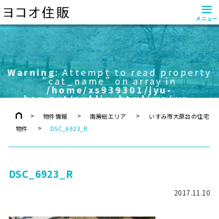
≡
メニュー
Warning
: Attempt to read property
"cat_name" on array in
/home/xs939301/jyu-
han.net/public_html/wp/wp-
content/themes/yokoo/header.php
on line
757
物件情報
南房総エリア
いすみ市大原台の住宅
物件
DSC_6923_R
DSC_6923_R
2017.11.10