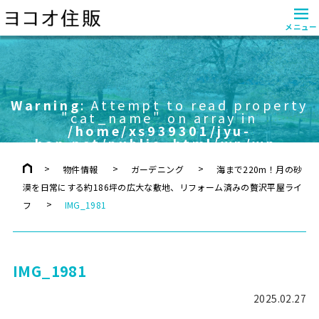
≡
メニュー
Warning
: Attempt to read property
"cat_name" on array in
/home/xs939301/jyu-
han.net/public_html/wp/wp-
content/themes/yokoo/header.php
on line
757
物件情報
ガーデニング
海まで220m！月の砂
漠を日常にする約186坪の広大な敷地、リフォーム済みの贅沢平屋ライ
フ
IMG_1981
IMG_1981
2025.02.27