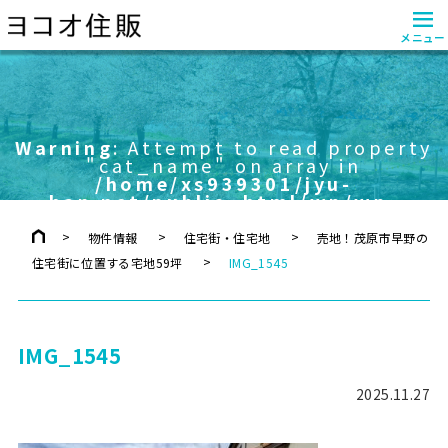
≡
メニュー
Warning
: Attempt to read property
"cat_name" on array in
/home/xs939301/jyu-
han.net/public_html/wp/wp-
content/themes/yokoo/header.php
on line
757
物件情報
住宅街・住宅地
売地！茂原市早野の
住宅街に位置する宅地59坪
IMG_1545
IMG_1545
2025.11.27