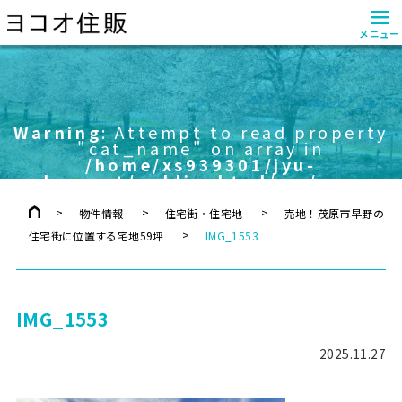
≡
メニュー
Warning
: Attempt to read property
"cat_name" on array in
/home/xs939301/jyu-
han.net/public_html/wp/wp-
content/themes/yokoo/header.php
on line
757
物件情報
住宅街・住宅地
売地！茂原市早野の
住宅街に位置する宅地59坪
IMG_1553
IMG_1553
2025.11.27