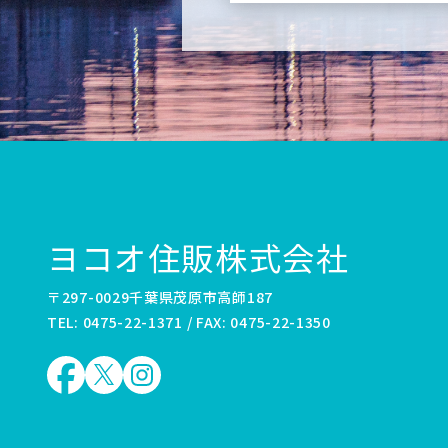
ヨコオ住販株式会社
〒297-0029千葉県茂原市高師187
TEL: 0475-22-1371 / FAX: 0475-22-1350