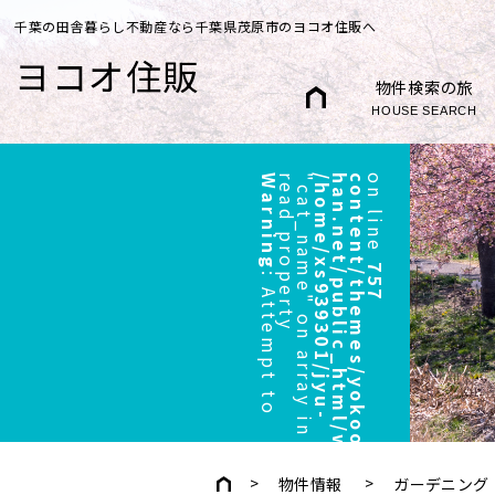
千葉の田舎暮らし不動産なら千葉県茂原市のヨコオ住販へ
ヨコオ住販
物件検索の旅
HOUSE SEARCH
Warning
r
"
/
h
o
m
e
/
x
s
9
3
9
3
0
1
/
j
y
u
-
h
a
n
.
n
e
t
/
p
u
b
l
i
c
_
h
t
m
l
/
w
p
/
w
p
-
c
o
n
t
e
n
t
/
t
h
e
m
e
s
/
y
o
k
o
o
/
h
e
a
d
e
r
.
p
h
p
on line
757
:
A
t
t
e
m
p
t
t
o
e
a
d
p
r
o
p
e
r
t
y
c
a
t
_
n
a
m
e
"
o
n
a
r
r
a
y
i
n
物件情報
ガーデニング