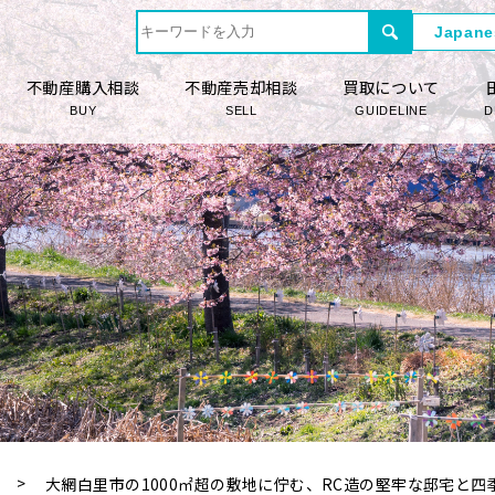
不動産購入相談
不動産売却相談
買取について
BUY
SELL
GUIDELINE
D
大網白里市の1000㎡超の敷地に佇む、RC造の堅牢な邸宅と四