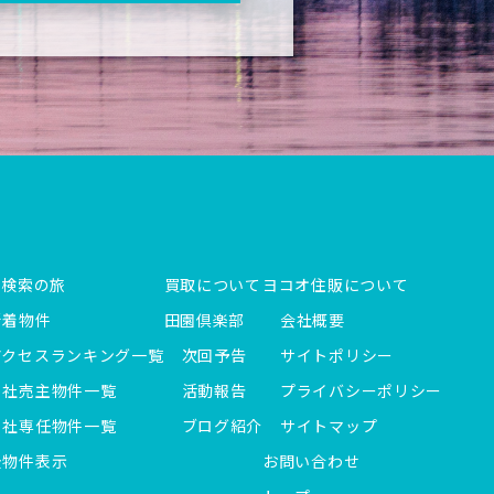
件検索の旅
買取について
ヨコオ住販について
新着物件
田園倶楽部
会社概要
アクセスランキング一覧
次回予告
サイトポリシー
当社売主物件一覧
活動報告
プライバシーポリシー
当社専任物件一覧
ブログ紹介
サイトマップ
全物件表示
お問い合わせ