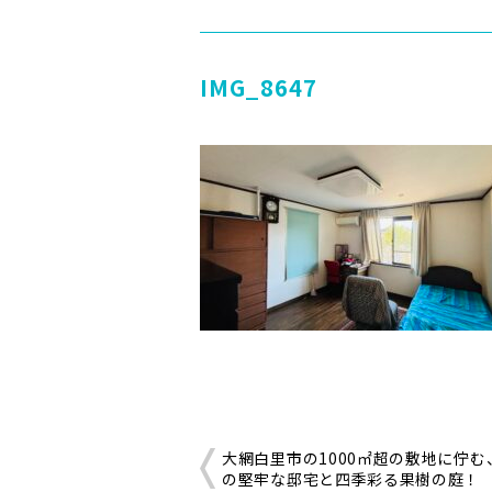
IMG_8647
大網白里市の1000㎡超の敷地に佇む
の堅牢な邸宅と四季彩る果樹の庭！