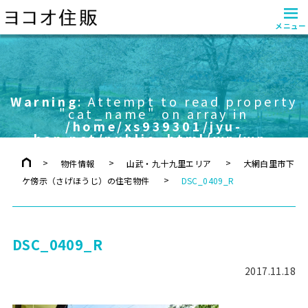
≡
メニュー
Warning
: Attempt to read property
"cat_name" on array in
/home/xs939301/jyu-
han.net/public_html/wp/wp-
content/themes/yokoo/header.php
on line
757
物件情報
山武・九十九里エリア
大網白里市下
ケ傍示（さげほうじ）の住宅物件
DSC_0409_R
DSC_0409_R
2017.11.18