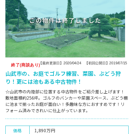
【最終更新日】2020/04/24 【初回公開日】2019/07/15
終了(商談あり)
山武市の、お庭でゴルフ練習、菜園、ぶどう狩
り！更には池もある中古物件！
☆山武市の内陸部に位置する中古物件をご紹介差し上げます！
敷地面積約256坪。ゴルフのバンカーや菜園スペース、ぶどう棚
に池まで揃ったお庭が面白い！多趣味な方におすすめです！リ
フォーム済みできれいに仕上がっています。
価格
1,890万円