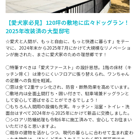
【愛犬家必見】120坪の敷地に広々ドッグラン！
2025年改装済の大型邸宅
☆愛犬と人間が、もっと自由に、もっと快適に暮らす」をテー
マに、2024年末から2025年7月にかけて大規模なリノベーショ
ンが施された、まさに愛犬家のための理想郷です！
◯特筆すべきは「愛犬ファースト」の設計思想。1階の床材（キ
ッチン除く）は滑りにくいフロアに張り替えられ、ワンちゃん
の足腰への負担を軽減。
◯窓は全て2重サッシ化され、防音・断熱効果を高めています。
◯敷地内は全面土間打ち・囲い付きで、駐車場兼ドッグランと
して安心して遊ばせることができるでしょう！
◯もちろん人間用の設備も充実。キッチン・浴室・トイレ・洗
面台はすべて2024年から2025年にかけて新品に交換しました。
◯シロアリ防蟻処理も令和6年に施工済みで、安心してお住まい
いただけると思いますよ。
◯既存の建物を活かしつつ、現代の暮らしに合わせて生まれ変わ