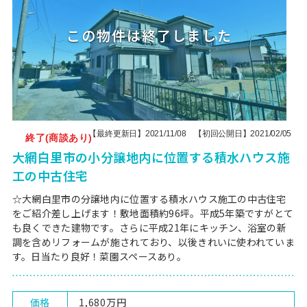
【最終更新日】2021/11/08 【初回公開日】2021/02/05
終了(商談あり)
大網白里市の小分譲地内に位置する積水ハウス施
工の中古住宅
☆大網白里市の分譲地内に位置する積水ハウス施工の中古住宅
をご紹介差し上げます！敷地面積約96坪。平成5年築ですがとて
も良くできた建物です。さらに平成21年にキッチン、浴室の新
調を含めリフォームが施されており、以後きれいに使われていま
す。日当たり良好！菜園スペースあり。
価格
1,680万円