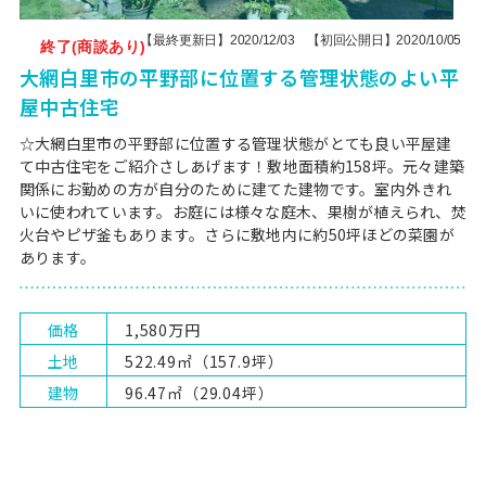
【最終更新日】2020/12/03 【初回公開日】2020/10/05
終了(商談あり)
大網白里市の平野部に位置する管理状態のよい平
屋中古住宅
☆大網白里市の平野部に位置する管理状態がとても良い平屋建
て中古住宅をご紹介さしあげます！敷地面積約158坪。元々建築
関係にお勤めの方が自分のために建てた建物です。室内外きれ
いに使われています。お庭には様々な庭木、果樹が植えられ、焚
火台やピザ釜もあります。さらに敷地内に約50坪ほどの菜園が
あります。
価格
1,580万円
土地
522.49㎡（157.9坪）
建物
96.47㎡（29.04坪）