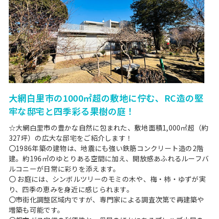
大網白里市の1000㎡超の敷地に佇む、RC造の堅
牢な邸宅と四季彩る果樹の庭！
☆大網白里市の豊かな自然に包まれた、敷地面積1,000㎡超（約
327坪）の広大な邸宅をご紹介します！
〇1986年築の建物は、地震にも強い鉄筋コンクリート造の2階
建。約196㎡のゆとりある空間に加え、開放感あふれるルーフバ
ルコニーが日常に彩りを添えます。
〇 お庭には、シンボルツリーのモミの木や、梅・柿・ゆずが実
り、四季の恵みを身近に感じられます。
〇市街化調整区域内ですが、専門家による調査次第で再建築や
増築も可能です。