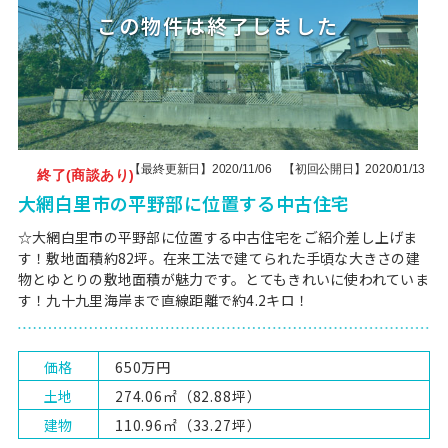
【最終更新日】2020/11/06 【初回公開日】2020/01/13
終了(商談あり)
大網白里市の平野部に位置する中古住宅
☆大網白里市の平野部に位置する中古住宅をご紹介差し上げま
す！敷地面積約82坪。在来工法で建てられた手頃な大きさの建
物とゆとりの敷地面積が魅力です。とてもきれいに使われていま
す！九十九里海岸まで直線距離で約4.2キロ！
価格
650万円
土地
274.06㎡（82.88坪）
建物
110.96㎡（33.27坪）