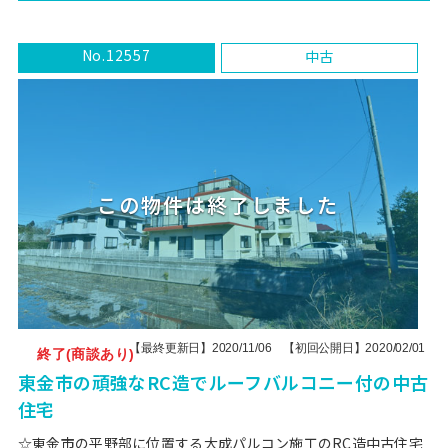
No.12557
中古
【最終更新日】2020/11/06 【初回公開日】2020/02/01
終了(商談あり)
東金市の頑強なRC造でルーフバルコニー付の中古
住宅
☆東金市の平野部に位置する大成パルコン施工のRC造中古住宅