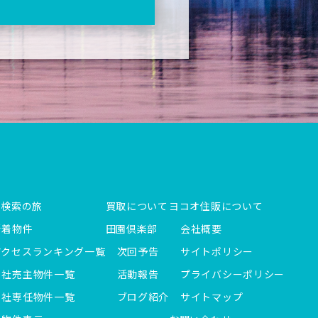
件検索の旅
買取について
ヨコオ住販について
新着物件
田園倶楽部
会社概要
アクセスランキング一覧
次回予告
サイトポリシー
当社売主物件一覧
活動報告
プライバシーポリシー
当社専任物件一覧
ブログ紹介
サイトマップ