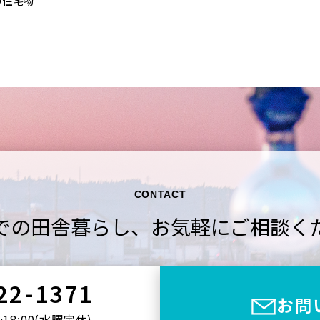
の住宅物
CONTACT
での田舎暮らし、
お気軽にご相談く
22-1371
お問
〜18:00(⽔曜定休)