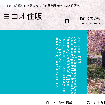
千葉の田舎暮らし不動産なら千葉県茂原市のヨコオ住販へ
ヨコオ住販
物件検索の旅
HOUSE SEARCH
Warning
r
"
/
h
o
m
e
/
x
s
9
3
9
3
0
1
/
j
y
u
-
h
a
n
.
n
e
t
/
p
u
b
l
i
c
_
h
t
m
l
/
w
p
/
w
p
-
c
o
n
t
e
n
t
/
t
h
e
m
e
s
/
y
o
k
o
o
/
h
e
a
d
e
r
.
p
h
p
on line
757
:
A
t
t
e
m
p
t
t
o
e
a
d
p
r
o
p
e
r
t
y
c
a
t
_
n
a
m
e
"
o
n
a
r
r
a
y
i
n
物件情報
山武・九十九