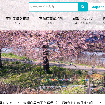
不動産購入相談
不動産売却相談
買取について
BUY
SELL
GUIDELINE
D
里エリア
大網白里市下ケ傍示（さげほうじ）の住宅物件