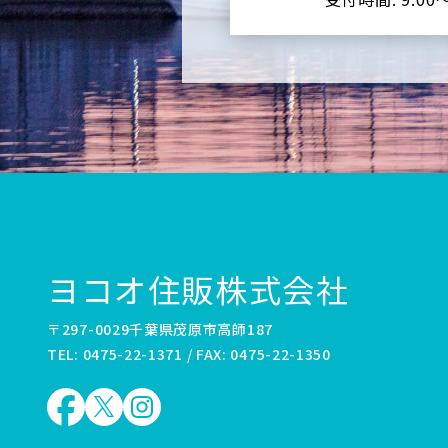
ヨコオ住販株式会社
〒297-0029千葉県茂原市高師187
TEL: 0475-22-1371 / FAX: 0475-22-1350