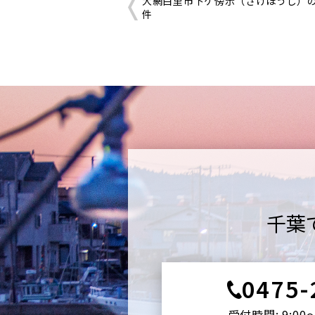
大網白里市下ケ傍示（さげほうじ）
件
千葉
0475-
受付時間: 9:00